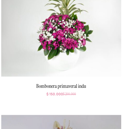
Bombonera primaveral indu
$
150.000
$
200.000