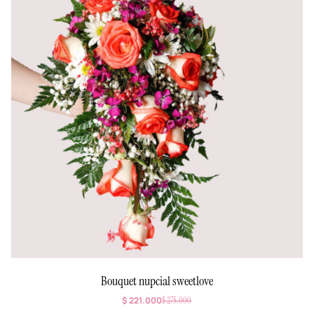
Bouquet nupcial sweetlove
$
221.000
$
275.000