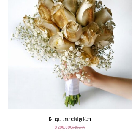
Bouquet nupcial golden
$
208.000
$
255.000