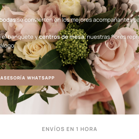
 bodas
se convierten en los mejores acompañantes pa
 el banquete y
centros de mesa
, nuestras flores rep
álogo.
ASESORÍA WHATSAPP
ENVÍOS EN 1 HORA