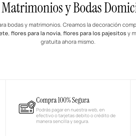
a Matrimonios y Bodas Domici
para bodas y matrimonios. Creamos la decoración comp
uete
,
flores para la novia
,
flores para los pajesitos
y m
gratuita ahora mismo.
Compra 100% Segura
Podrás pagar en nuestra web, en
efectivo o tarjetas debito o crédito de
manera sencilla y segura.