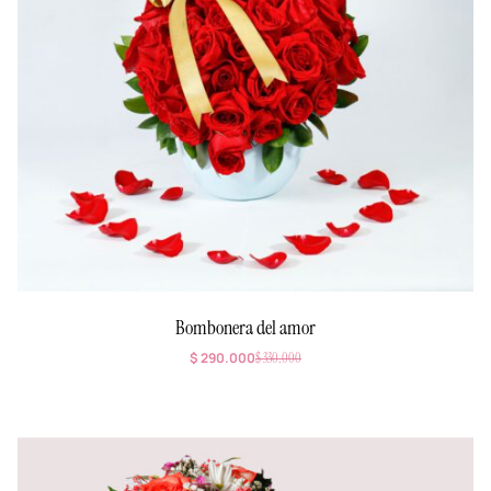
Bombonera del amor
$
290.000
$
330.000