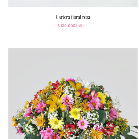
Cartera floral rosa
$
120.000
$
140.000