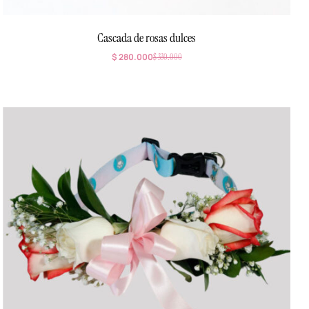
Cascada de rosas dulces
$
280.000
$
330.000