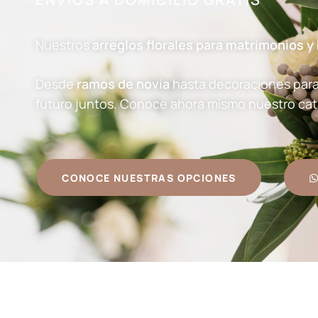
Nuestros
arreglos florales para matrimonios y
Desde
ramos de novia
hasta decoraciones para
futuro juntos.
Conoce ahora mismo nuestro cat
CONOCE NUESTRAS OPCIONES