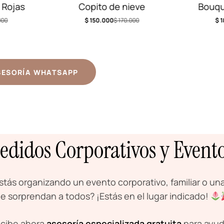
ieve
Bouquet de Girasoles
Beso d
000
$
180.000
$
230.000
$
3
SESORÍA WHATSAPP
edidos Corporativos y Event
stás organizando un evento corporativo, familiar o una
e sorprendan a todos? ¡Estás en el lugar indicado!
cibe ahora
asesoría especializada gratuita
para ayuda