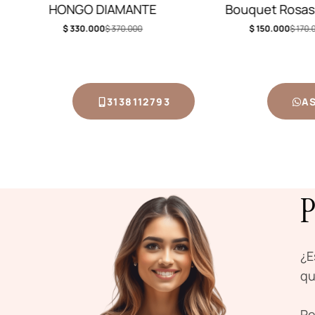
Bouquet Rosas Rojas
Copito de n
$
150.000
$
170.000
$
150.000
$
170.
3138112793
A
P
¿E
qu
Re