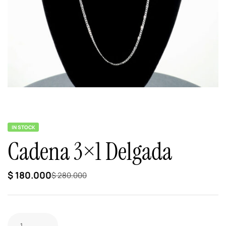
IN STOCK
Cadena 3×1 Delgada
$
180.000
$
280.000