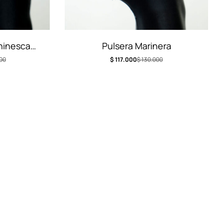
hinesca
Pulsera Marinera
00
$
117.000
$
130.000