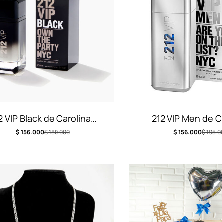
2 VIP Black de Carolina
212 VIP Men de C
Herrera
Herrera
$
156.000
$
180.000
$
156.000
$
195.0