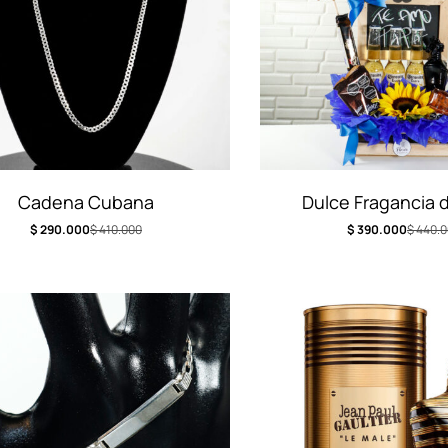
Cadena Cubana
Dulce Fragancia 
$
290.000
$
410.000
$
390.000
$
440.0