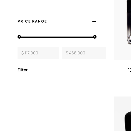
PRICE RANGE
$ 117.000
$ 468.000
1
Filter