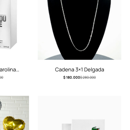
arolina
Cadena 3×1 Delgada
00
$
180.000
$
280.000