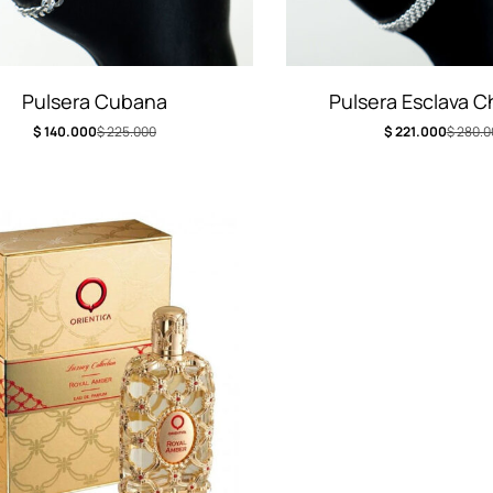
Pulsera Cubana
Pulsera Esclava C
Hombre
$
140.000
$
225.000
$
221.000
$
280.0