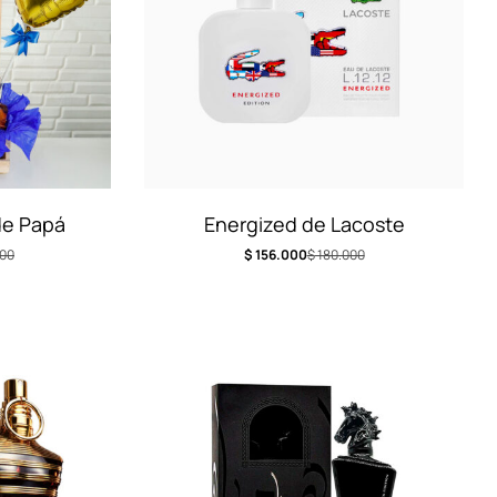
de Papá
Energized de Lacoste
00
$
156.000
$
180.000