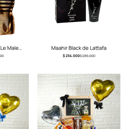
 Le Male
Maahir Black de Lattafa
00
$
234.000
$
285.000