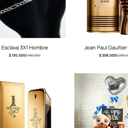
Esclava 3X1 Hombre
Jean Paul Gaultier
Elixir
$
130.000
$
180.000
$
208.000
$
265.0