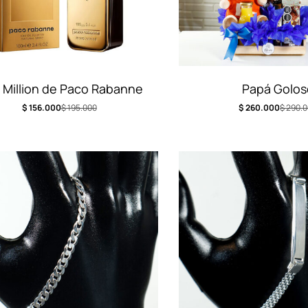
 Million de Paco Rabanne
Papá Golos
$
156.000
$
195.000
$
260.000
$
290.0