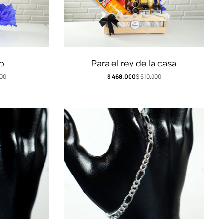
o
Para el rey de la casa
00
$
468.000
$
510.000