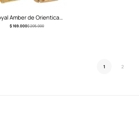
yal Amber de Orientica
Luxury
$
169.000
$
205.000
1
2