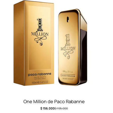
One Million de Paco Rabanne
$
156.000
$
195.000