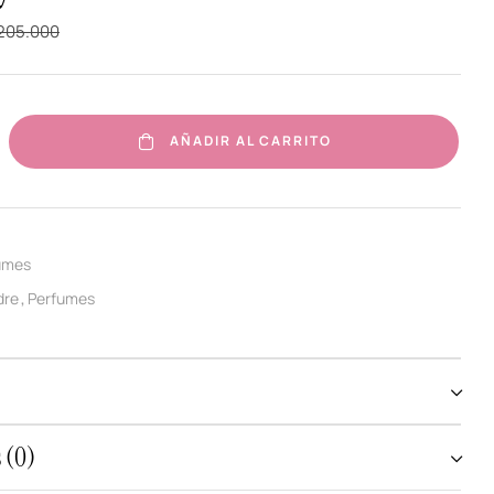
205.000
AÑADIR AL CARRITO
umes
dre
Perfumes
,
 (0)