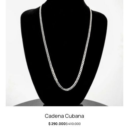
Cadena Cubana
$
290.000
$
410.000