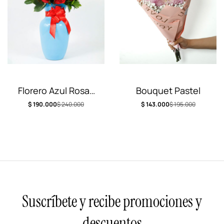
Florero Azul Rosas
Bouquet Pastel
Rojas
$
190.000
$
240.000
$
143.000
$
195.000
Suscríbete y recibe promociones y
descuentos