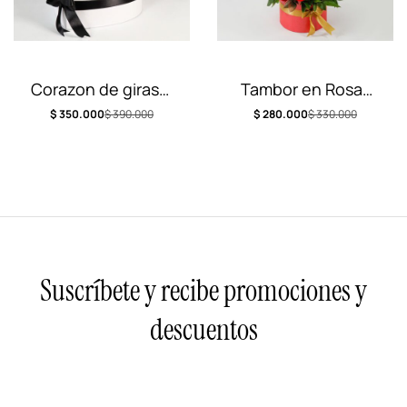
Corazon de girasol
Tambor en Rosas
premiun
con Oso
$
350.000
$
390.000
$
280.000
$
330.000
Suscríbete y recibe promociones y
descuentos