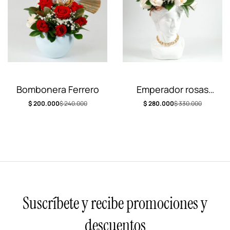
Bombonera Ferrero
Emperador rosas
blancas
$
200.000
$
240.000
$
280.000
$
330.000
Suscríbete y recibe promociones y
descuentos