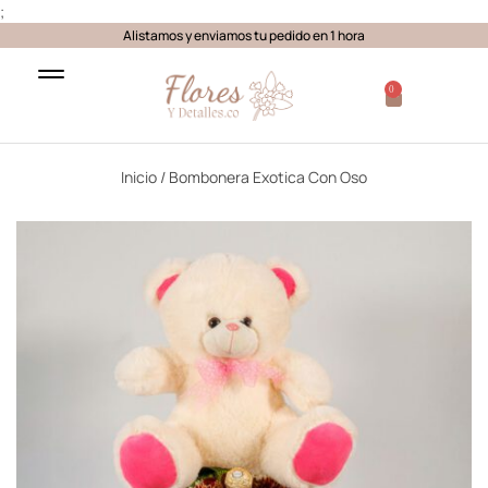
;
Alistamos y enviamos tu pedido en 1 hora
0
Inicio
/ Bombonera Exotica Con Oso