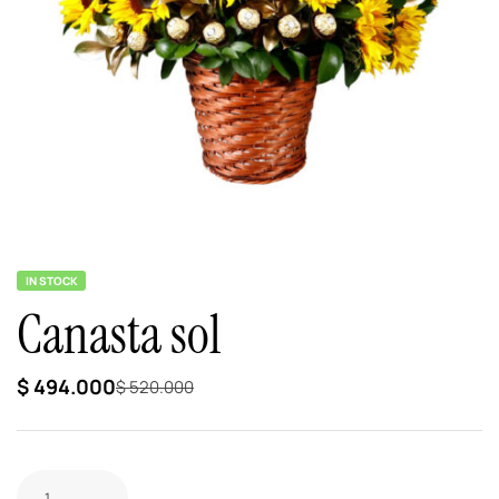
IN STOCK
Canasta sol
$
494.000
$
520.000