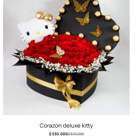
Corazon deluxe kitty
$
530.000
$
570.000