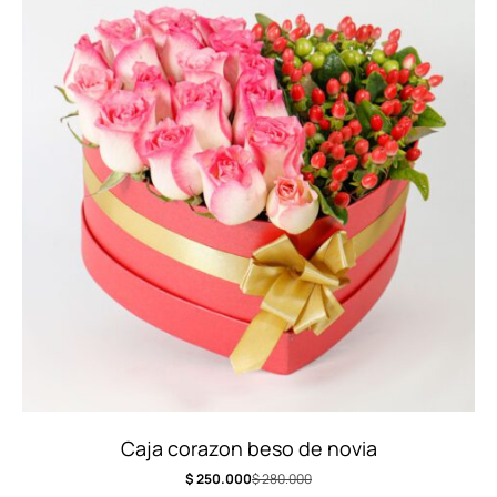
Caja corazon beso de novia
$
250.000
$
280.000