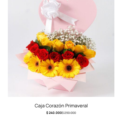
Caja Corazón Primaveral
$
240.000
$
290.000