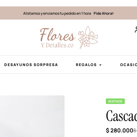
Alistamos y enviamos tu pedido en 1 hora
Pide Ahora
DESAYUNOS SORPRESA
REGALOS
OCASI
IN STOCK
Cascad
$
280.000
$