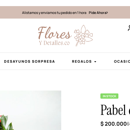
Alistamos y enviamos tu pedido en 1 hora
Pide Ahora
DESAYUNOS SORPRESA
REGALOS
OCASI
IN STOCK
Pabel 
$
200.000
$