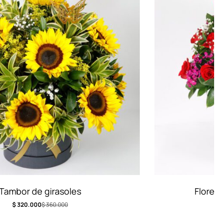
Florero Doce Rosas Silvestres
$
310.000
$
350.000