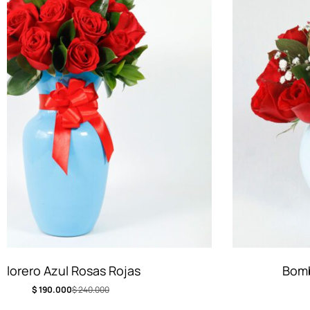
Bombonera azul cielo con rosas
$
150.000
$
190.000