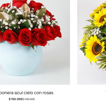
Tambor de girasoles
$
320.000
$
360.000