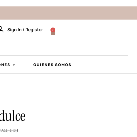
Sign In / Register
0
ONES
QUIENES SOMOS
dulce
240.000