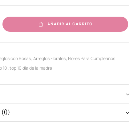
AÑADIR AL CARRITO
eglos con Rosas
Arreglos Florales
Flores Para Cumpleaños
,
,
p 10
top 10 día de la madre
,
 (0)