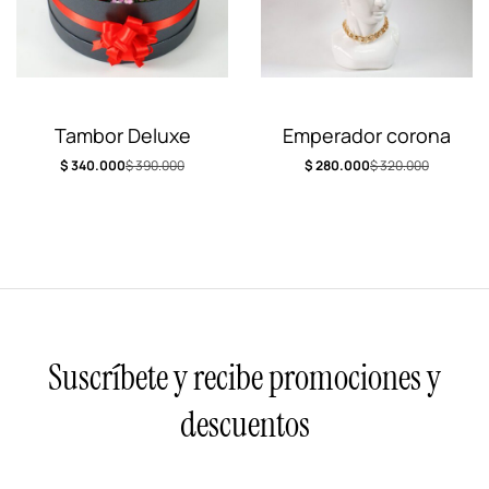
Tambor Deluxe
Emperador corona
$
340.000
$
390.000
$
280.000
$
320.000
Suscríbete y recibe promociones y
descuentos