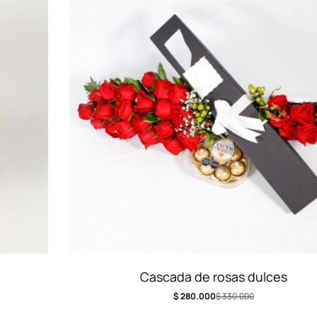
Cascada de rosas dulces
$
280.000
$
330.000