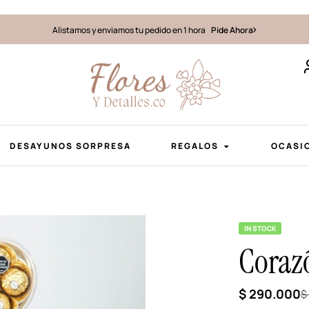
Alistamos y enviamos tu pedido en 1 hora
Pide Ahora
DESAYUNOS SORPRESA
REGALOS
OCASI
IN STOCK
Coraz
$
290.000
$