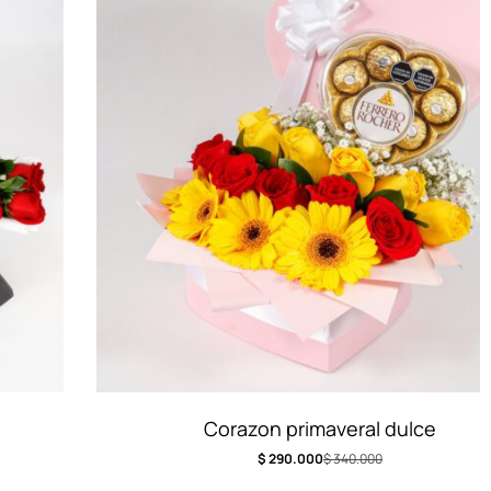
Corazon primaveral dulce
$
290.000
$
340.000