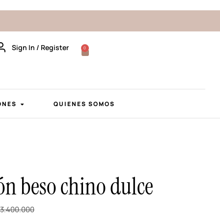
Sign In / Register
0
ONES
QUIENES SOMOS
ón beso chino dulce
3.400.000