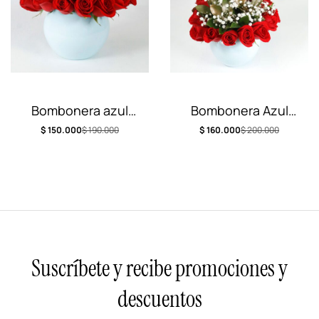
Bombonera azul
Bombonera Azul
cielo con rosas
Iraca
$
150.000
$
190.000
$
160.000
$
200.000
Suscríbete y recibe promociones y
descuentos