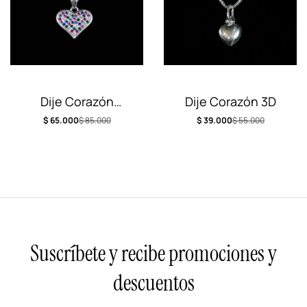
Dije Corazón
Dije Corazón 3D
Diamantado
$
65.000
$
85.000
$
39.000
$
55.000
Suscríbete y recibe promociones y
descuentos