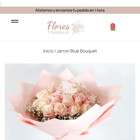
;
Alistamos y enviamos tu pedido en 1 hora
0
Inicio
/ Jarron Blue Bouquet