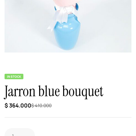
IN STOCK
Jarron blue bouquet
$
364.000
$
410.000