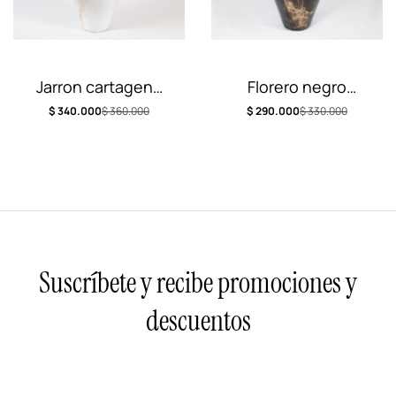
Jarron cartagena
Florero negro
de indias
primaveral
$
340.000
$
360.000
$
290.000
$
330.000
Suscríbete y recibe promociones y
descuentos