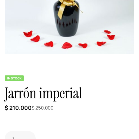
IN STOCK
Jarrón imperial
$
210.000
$
250.000