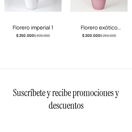
Florero imperial 1
Florero exótico
tropical
$
250.000
$
300.000
$
200.000
$
250.000
Suscríbete y recibe promociones y
descuentos