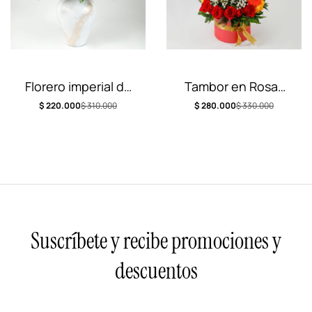
Florero imperial de
Tambor en Rosas
hortencias
con Oso
$
220.000
$
310.000
$
280.000
$
330.000
Suscríbete y recibe promociones y
descuentos