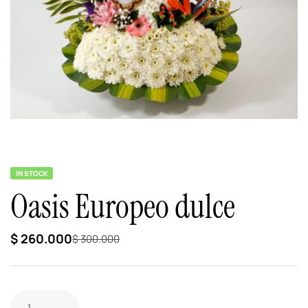
IN STOCK
Oasis Europeo dulce
$
260.000
$
300.000