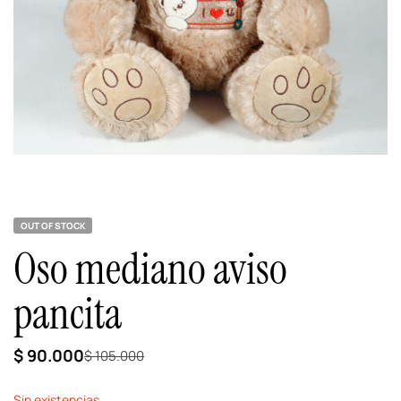
OUT OF STOCK
Oso mediano aviso
pancita
$
90.000
$
105.000
Sin existencias