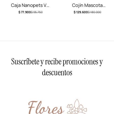
Caja Nanopets Vol
Cojín Mascota
1
Goldy
$
77.900
$
95.750
$
129.600
$
180.000
Suscríbete y recibe promociones y
descuentos