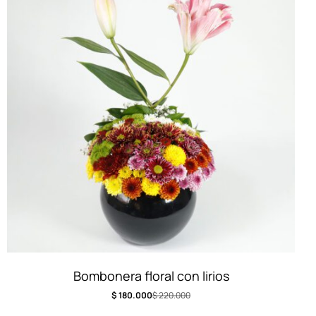
Bombonera floral con lirios
$
180.000
$
220.000