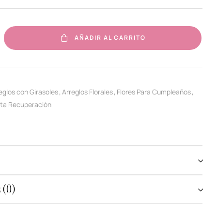
AÑADIR AL CARRITO
eglos con Girasoles
Arreglos Florales
Flores Para Cumpleaños
,
,
,
nta Recuperación
 (0)