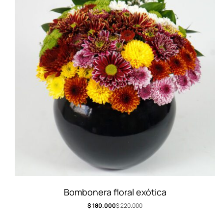
Bombonera floral exótica
$
180.000
$
220.000