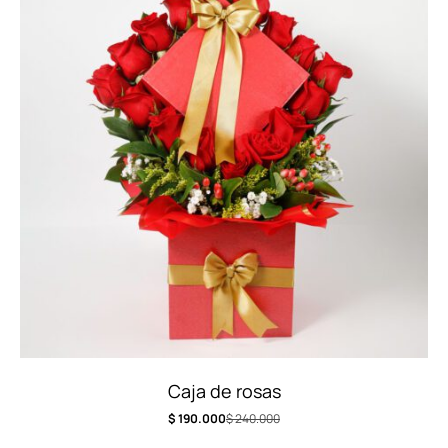
Caja de rosas
$
190.000
$
240.000