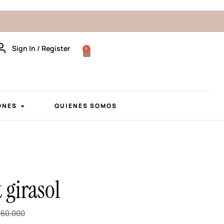
Sign In / Register
0
ONES
QUIENES SOMOS
 girasol
160.000