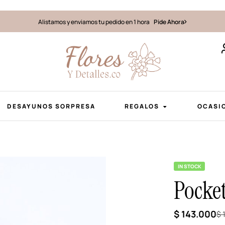
Alistamos y enviamos tu pedido en 1 hora
Pide Ahora
DESAYUNOS SORPRESA
REGALOS
OCASI
IN STOCK
Pocket
$
143.000
$