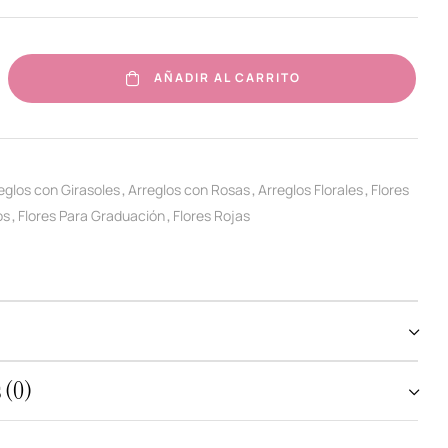
AÑADIR AL CARRITO
eglos con Girasoles
Arreglos con Rosas
Arreglos Florales
Flores
,
,
,
os
Flores Para Graduación
Flores Rojas
,
,
 (0)