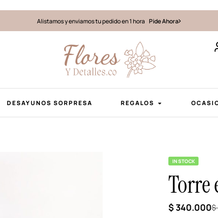
Alistamos y enviamos tu pedido en 1 hora
Pide Ahora
DESAYUNOS SORPRESA
REGALOS
OCASI
IN STOCK
Torre 
$
340.000
$