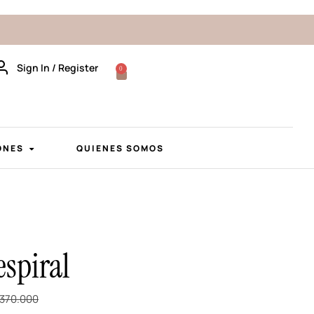
Sign In / Register
0
ONES
QUIENES SOMOS
espiral
370.000