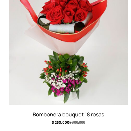
Bombonera bouquet 18 rosas
$
250.000
$
300.000