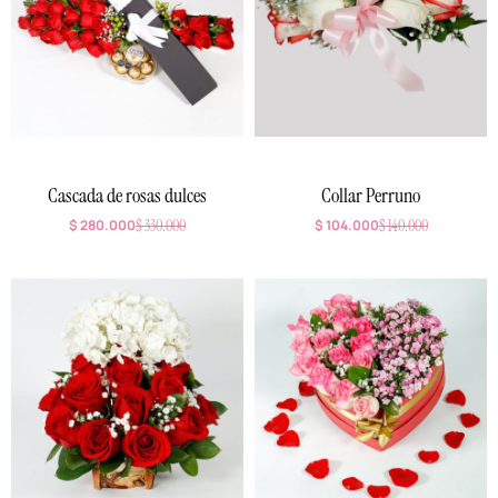
Cascada de rosas dulces
Collar Perruno
$
280.000
$
330.000
$
104.000
$
140.000