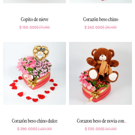
Copito de nieve
Corazón beso chino
$
150.000
$
170.000
$
240.000
$
280.000
Corazón beso chino dulce
Corazon beso de novia con
oso
$
290.000
$
3.400.000
$
330.000
$
360.000