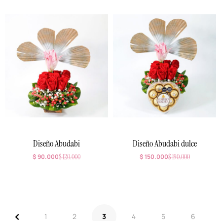
Diseño Abudabi
Diseño Abudabi dulce
$
90.000
$
120.000
$
150.000
$
190.000
<
1
2
3
4
5
6