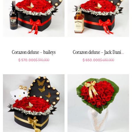
Corazon deluxe – baileys
Corazon deluxe – Jack Daniel
´s Honey
$
570.000
$
590.000
$
650.000
$
680.000