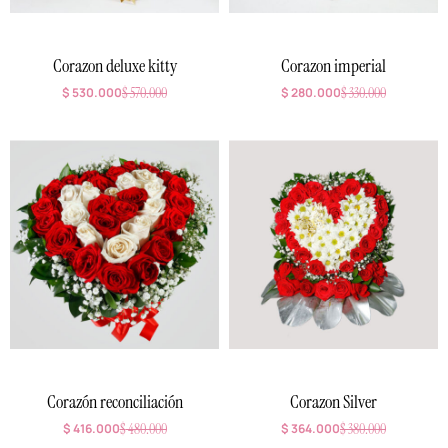
Corazon deluxe kitty
Corazon imperial
$
530.000
$
570.000
$
280.000
$
330.000
Corazón reconciliación
Corazon Silver
$
416.000
$
480.000
$
364.000
$
380.000