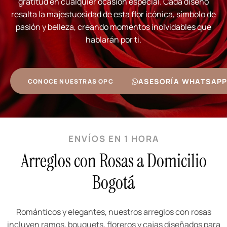
gratitud en cualquier ocasión especial. Cada diseño
resalta la majestuosidad de esta flor icónica, símbolo de
pasión y belleza, creando momentos inolvidables que
hablarán por ti.
ASESORÍA WHATSAP
CONOCE NUESTRAS OPCIONES
ENVÍOS EN 1 HORA
Arreglos con Rosas a Domicilio
Bogotá
Románticos y elegantes, nuestros arreglos con rosas
incluyen ramos, bouquets, floreros y cajas diseñados para